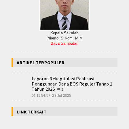
Kurikulum
Jadwal Pelajaran
Kalender Akademik
Kepala Sekolah
Prianto, S.Kom, M.M
Berita
Baca Sambutan
Gallery
ARTIKEL TERPOPULER
Album Foto
Laporan Rekapitulasi Realisasi
Playlist Video
Penggunaan Dana BOS Reguler Tahap 1
Tahun 2025
2
Download
11:54:57, 23 Jul 2025
🕔
BKK
LINK TERKAIT
Bisa Titen