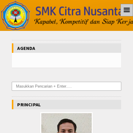
☰
Home
Profil
AGENDA
Visi dan Misi
Struktur Organisasi
Prestasi
Sebaran Alumni
Info Cinus
PRINCIPAL
Pengumuman
Agenda